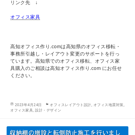
リンク先 ↓
オフィス家具
高知オフィス作り.comは高知県のオフィス移転・
事務所引越し・レイアウト変更のサポートを行っ
ています。高知県でのオフィス移転、オフィス家
具購入のご相談は高知オフィス作り.com にお任せ
ください。
投
カ
2023年4月24日
オフィスレイアウト設計
,
オフィス地震対策
,
稿
テ
オフィス家具
,
設計・デザイン
日:
ゴ
リ
ー
収納棚の増設と転倒防止施工を行いまし