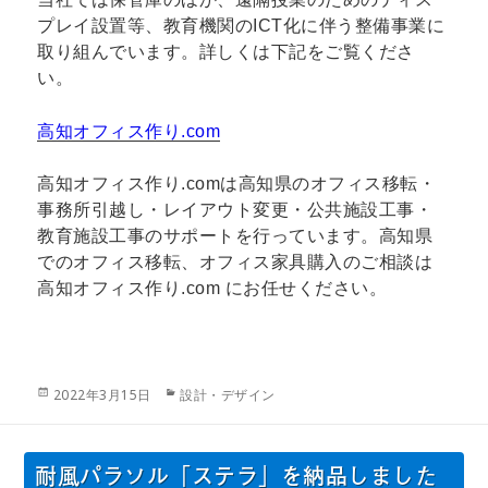
プレイ設置等、教育機関のICT化に伴う整備事業に
取り組んでいます。詳しくは下記をご覧くださ
い。
高知オフィス作り.com
高知オフィス作り.comは高知県のオフィス移転・
事務所引越し・レイアウト変更・公共施設工事・
教育施設工事のサポートを行っています。高知県
でのオフィス移転、オフィス家具購入のご相談は
高知オフィス作り.com にお任せください。
投
カ
2022年3月15日
設計・デザイン
稿
テ
日:
ゴ
リ
耐風パラソル「ステラ」を納品しました
ー