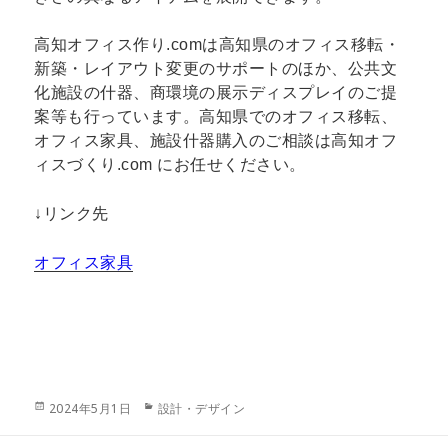
高知オフィス作り.comは高知県のオフィス移転・
新築・レイアウト変更のサポートのほか、公共文
化施設の什器、商環境の展示ディスプレイのご提
案等も行っています。高知県でのオフィス移転、
オフィス家具、施設什器購入のご相談は高知オフ
ィスづくり.com にお任せください。
↓リンク先
オフィス家具
投
カ
2024年5月1日
設計・デザイン
稿
テ
日:
ゴ