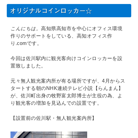
リ
オリジナルコインロッカー☆
ー
こんにちは。
高知県高知市を中心にオフィス環境
作りのサポートをしている、高知オフィス作
り.comです。
今回は佐川駅内に観光客向けコインロッカーを設
置致しました。
元々無人観光案内所が有る場所ですが、4月からス
タートする朝のNHK連続テレビ小説【らんまん】
が、佐川町出身の牧野富太郎博士が主役の為、よ
り観光客の増加を見込んでの設置です。
【設置前の佐川駅・無人観光案内所】