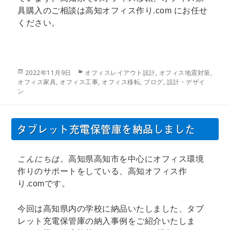
具購入のご相談は高知オフィス作り.com にお任せ
ください。
投
カ
2022年11月9日
オフィスレイアウト設計
,
オフィス地震対策
,
稿
テ
オフィス家具
,
オフィス工事
,
オフィス移転
,
ブログ
,
設計・デザイ
日:
ゴ
ン
リ
ー
タブレット充電保管庫を納品しました
こんにちは。
高知県高知市を中心にオフィス環境
作りのサポートをしている、高知オフィス作
り.comです。
今回は高知県内の学校に納品いたしました、タブ
レット充電保管庫の納入事例をご紹介いたしま