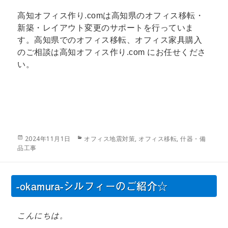
高知オフィス作り.comは高知県のオフィス移転・
新築・レイアウト変更のサポートを行っていま
す。高知県でのオフィス移転、オフィス家具購入
のご相談は高知オフィス作り.com にお任せくださ
い。
投
カ
2024年11月1日
オフィス地震対策
,
オフィス移転
,
什器・備
稿
テ
品工事
日:
ゴ
リ
ー
-okamura-シルフィーのご紹介☆
こんにちは。