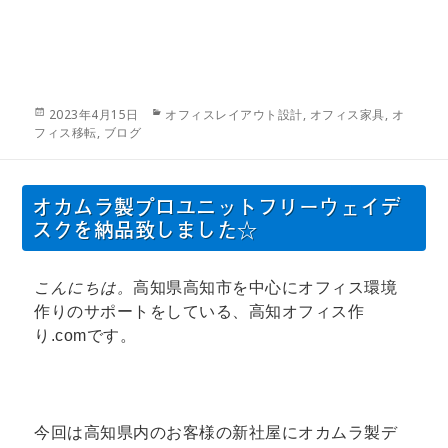
投
カ
2023年4月15日
オフィスレイアウト設計
,
オフィス家具
,
オ
稿
テ
フィス移転
,
ブログ
日:
ゴ
リ
ー
オカムラ製プロユニットフリーウェイデ
スクを納品致しました☆
こんにちは。
高知県高知市を中心にオフィス環境
作りのサポートをしている、高知オフィス作
り.comです。
今回は高知県内のお客様の新社屋にオカムラ製デ