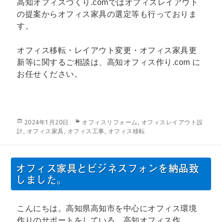
高知オフィスづくり.comではオフィスレイアウト
の提案からオフィス家具の選定等も行っておりま
す。
オフィス移転・レイアウト変更・オフィス家具更
新等に関するご相談は、高知オフィス作り.com に
お任せください。
投
カ
2024年1月20日
オフィスリフォーム
,
オフィスレイアウト設
稿
テ
計
,
オフィス家具
,
オフィス工事
,
オフィス移転
日:
ゴ
リ
ー
オフィス家具とビジネスフォンを納品致
しました。
こんにちは。高知県高知市を中心にオフィス環境
作りのサポートをしている、高知オフィス作