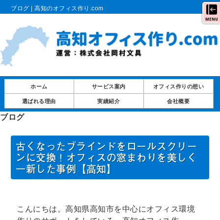
ブログ | 高知のオフィス作り.com
MENU
ホーム
サービス案内
オフィス作りの想い
選ばれる理由
実績紹介
会社概要
ブログ
古くなったブラインドをロールスクリー
ンに交換！オフィスの窓まわりを美しく
一新した事例【高知】
こんにちは。高知県高知市を中心にオフィス環境