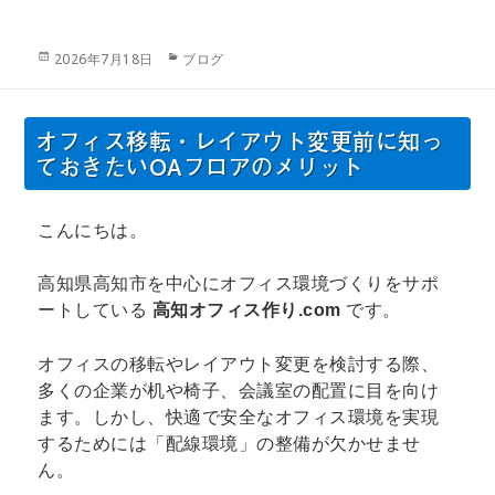
投
カ
2026年7月18日
ブログ
稿
テ
日:
ゴ
リ
オフィス移転・レイアウト変更前に知っ
ー
ておきたいOAフロアのメリット
こんにちは。
高知県高知市を中心にオフィス環境づくりをサポ
ートしている
高知オフィス作り.com
です。
オフィスの移転やレイアウト変更を検討する際、
多くの企業が机や椅子、会議室の配置に目を向け
ます。しかし、快適で安全なオフィス環境を実現
するためには「配線環境」の整備が欠かせませ
ん。