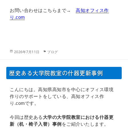
お問い合わせはこちらまで→
高知オフィス作
り
.com
投
カ
2026年7月11日
ブログ
稿
テ
日:
ゴ
リ
歴史ある大学院教室の什器更新事例
ー
こんにちは。高知県高知市を中心にオフィス環境
作りのサポートをしている、高知オフィス作
り.comです。
今回は歴史ある
大学の大学院教室における什器更
新（机・椅子入替）事例
をご紹介いたします。