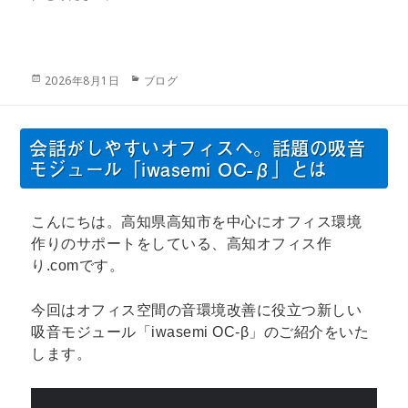
投
カ
2026年8月1日
ブログ
稿
テ
日:
ゴ
リ
会話がしやすいオフィスへ。話題の吸音
ー
モジュール「iwasemi OC-β」とは
こんにちは。高知県高知市を中心にオフィス環境
作りのサポートをしている、高知オフィス作
り.comです。
今回はオフィス空間の音環境改善に役立つ新しい
吸音モジュール「iwasemi OC-β」のご紹介をいた
します。