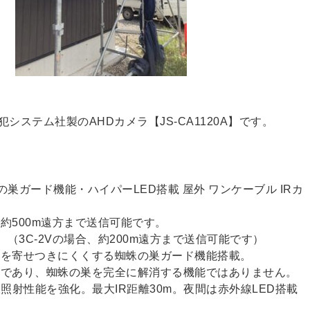
ステム社製のAHDカメラ【JS-CA1120A】です。
の巣ガード機能・ハイパーLED搭載 屋外 ワンケーブル IRカ
約500m遠方まで送信可能です。
時。（3C-2Vの場合、約200m遠方まで送信可能です）
蛛を寄せつきにくくする蜘蛛の巣ガード機能搭載。
能であり、蜘蛛の巣を完全に解消する機能ではありません。
照射性能を強化。最大IR距離30m。夜間は赤外線LED搭載