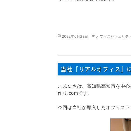
投
カ
2022年6月28日
オフィスセキュリテ
稿
テ
日:
ゴ
リ
ー
当社「リアルオフィス」
こんにちは。
高知県高知市を中心
作り.comです。
今回は当社が導入したオフィスラ