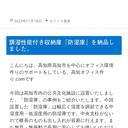
投
カ
2023年11月18日
オフィス家具
稿
テ
日:
ゴ
リ
調湿性能付き収納庫「防湿庫」を納品し
ー
ました。
こんにちは。高知県高知市を中心にオフィス環境
作りのサポートをしている、高知オフィス作
り.comです
今回は高知市内の公共文化施設に設置いたしまし
た、「防湿庫」の事例をご紹介いたします。今回
設置した「防湿庫」は幅広く湿度を調節できる中
湿度用・低湿度用の防湿庫です。中央支柱がない
ので横長のものも出し入れが容易に行えます。ま
た無音・無振動で長期に安心してお使いいただけ