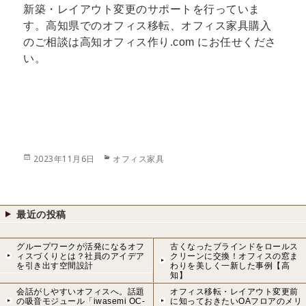
新築・レイアウト変更のサポートを行っていま
す。高知県でのオフィス移転、オフィス家具購入
のご相談は高知オフィス作り.com にお任せくださ
い。
投
カ
2023年11月6日
オフィス家具
稿
テ
日:
ゴ
リ
ー
最近の投稿
グループワークが活発になるオフ
古くなったブラインドをロールス
ィスづくりとは？社員のアイデア
クリーンに交換！オフィスの窓ま
を引き出す空間設計
わりを美しく一新した事例【高
知】
会話がしやすいオフィスへ。話題
オフィス移転・レイアウト変更前
の吸音モジュール「iwasemi OC-
に知っておきたいOAフロアのメリ