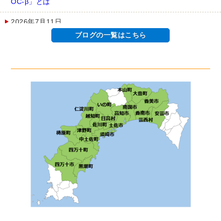
OC-β」とは
2026年7月11日
オフィス移転・レイアウト変更前に知っておきたいOAフロア
ブログの一覧はこちら
のメリット
2026年7月4日
歴史ある大学院教室の什器更新事例
2026年6月20日
執務室通路部分のOAフロア化事例｜空間を無駄なく活用した
オフィスリニューアル
2026年6月13日
オルガテック東京2026で再注目！コクヨ「ing Cloud（イング
クラウド）」とは
2026年5月27日
デザイン刷新でスマートなオフィス空間へ
2026年5月20日