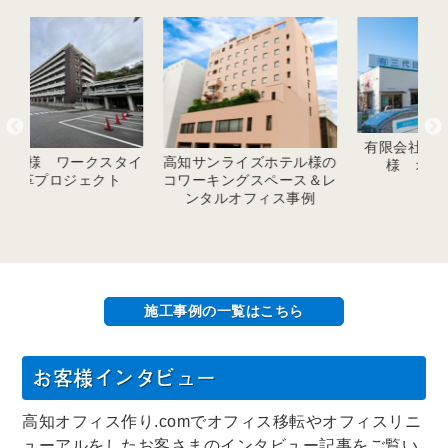
有限会社三代目竹内石材
タイ
高知サンライズホテル様の
様 オフィス新築
コワーキングスペース＆レ
ンタルオフィス事例
施工事例の一覧はこちら
お客様インタビュー
高知オフィス作り.comでオフィス移転やオフィスリニ
ューアルをしたお客さまのインタビュー記事をご覧い