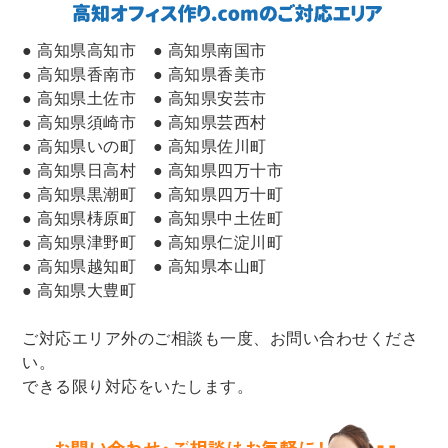
事務所倉庫に物品棚を設置｜転倒防止の壁床固定と頭つなぎで
安全な収納スペースを確保
● 高知県高知市 ● 高知県南国市
● 高知県香南市 ● 高知県香美市
2026年5月16日
● 高知県土佐市 ● 高知県安芸市
採用力を高めるオフィスづくり｜“働きたくなる環境”が会社の
● 高知県須崎市 ● 高知県芸西村
未来を変える
● 高知県いの町 ● 高知県佐川町
● 高知県日高村 ● 高知県四万十市
2026年4月18日
● 高知県黒潮町 ● 高知県四万十町
パーテーション交換で簡単復旧作業の事例
● 高知県梼原町 ● 高知県中土佐町
2026年4月15日
● 高知県津野町 ● 高知県仁淀川町
公共施設におけるデザイン性の高いカーテンの取付を行いまし
● 高知県越知町 ● 高知県本山町
た。
● 高知県大豊町
2026年4月11日
ご対応エリア外のご相談も一度、お問い合わせくださ
ワークブースのご紹介｜Web会議・個人作業に最適なオフィス
い。
空間づくり
できる限り対応をいたします。
2026年4月4日
吊戸棚撤去と収納・カウンター導入によるレイアウト変更事例