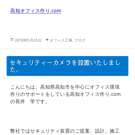
高知オフィス作り.com
投
カ
2018年5月25日
オフィス工事
,
ブログ
稿
テ
日:
ゴ
リ
セキュリティーカメラを設置いたしまし
ー
た。
こんにちは。高知県高知市を中心にオフィス環境
作りのサポートをしている高知オフィス作り.com
の長井 学です。
弊社ではセキュリティ装置のご提案、設計、施工