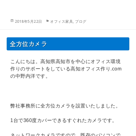
投
カ
2018年5月22日
オフィス家具
,
ブログ
稿
テ
日:
ゴ
リ
全方位カメラ
ー
こんにちは。高知県高知市を中心にオフィス環境
作りのサポートをしている高知オフィス作り.com
の中野内洋です。
弊社事務所に全方位カメラを設置いたしました。
1台で360度カバーできるすぐれたカメラです。
ネットワークカメラですので 既存のパソコンで