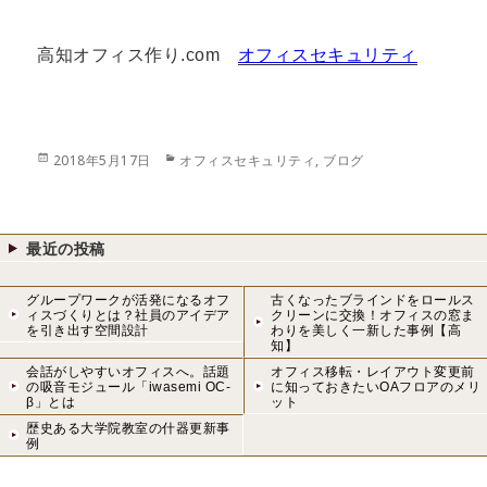
高知オフィス作り.com
オフィスセキュリティ
投
カ
2018年5月17日
オフィスセキュリティ
,
ブログ
稿
テ
日:
ゴ
リ
ー
最近の投稿
グループワークが活発になるオフ
古くなったブラインドをロールス
ィスづくりとは？社員のアイデア
クリーンに交換！オフィスの窓ま
を引き出す空間設計
わりを美しく一新した事例【高
知】
会話がしやすいオフィスへ。話題
オフィス移転・レイアウト変更前
の吸音モジュール「iwasemi OC-
に知っておきたいOAフロアのメリ
β」とは
ット
歴史ある大学院教室の什器更新事
例