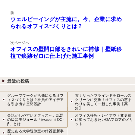
稿
成
テ
日:
者
ゴ
投
リ
前
稿
ウェルビーイングが主流に。今、企業に求め
ー
前
ナ
られるオフィスづくりとは？
の
ビ
投
ゲ
稿:
次ページへ
ー
オフィスの壁開口部をきれいに補修｜壁紙移
次
シ
植で痕跡ゼロに仕上げた施工事例
の
ョ
投
ン
稿:
最近の投稿
グループワークが活発になるオフ
古くなったブラインドをロールス
ィスづくりとは？社員のアイデア
クリーンに交換！オフィスの窓ま
を引き出す空間設計
わりを美しく一新した事例【高
知】
会話がしやすいオフィスへ。話題
オフィス移転・レイアウト変更前
の吸音モジュール「iwasemi OC-
に知っておきたいOAフロアのメリ
β」とは
ット
歴史ある大学院教室の什器更新事