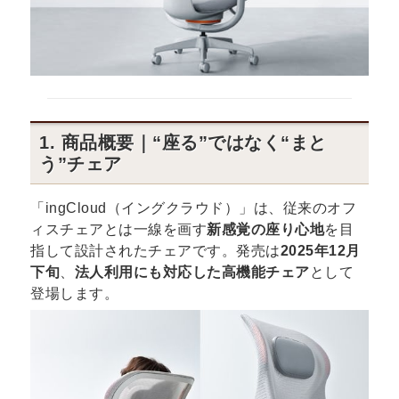
1. 商品概要｜“座る”ではなく“まと
う”チェア
「ingCloud（イングクラウド）」は、従来のオフ
ィスチェアとは一線を画す
新感覚の座り心地
を目
指して設計されたチェアです。発売は
2025年12月
下旬
、
法人利用にも対応した高機能チェア
として
登場します。