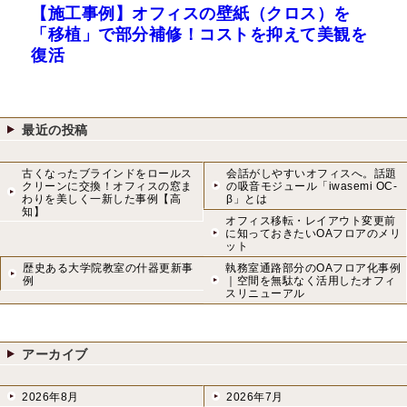
【施工事例】オフィスの壁紙（クロス）を
次
シ
「移植」で部分補修！コストを抑えて美観を
の
ョ
復活
投
ン
稿:
最近の投稿
古くなったブラインドをロールス
会話がしやすいオフィスへ。話題
クリーンに交換！オフィスの窓ま
の吸音モジュール「iwasemi OC-
わりを美しく一新した事例【高
β」とは
知】
オフィス移転・レイアウト変更前
に知っておきたいOAフロアのメリ
ット
歴史ある大学院教室の什器更新事
執務室通路部分のOAフロア化事例
例
｜空間を無駄なく活用したオフィ
スリニューアル
アーカイブ
2026年8月
2026年7月