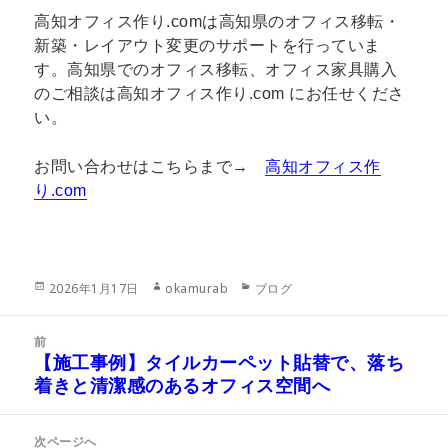
高知オフィス作り.comは高知県のオフィス移転・
新築・レイアウト変更のサポートを行っていま
す。高知県でのオフィス移転、オフィス家具購入
のご相談は高知オフィス作り.com にお任せくださ
い。
お問い合わせはこちらまで→
高知オフィス作
り
.com
投
作
カ
2026年1月17日
okamurab
ブログ
稿
成
テ
日:
者
ゴ
投
リ
前
稿
【施工事例】タイルカーペット貼替で、落ち
ー
前
ナ
着きと清潔感のあるオフィス空間へ
の
ビ
投
ゲ
稿:
次ページへ
ー