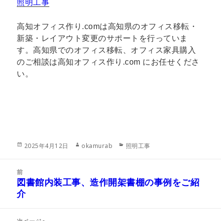
照明工事
高知オフィス作り.comは高知県のオフィス移転・
新築・レイアウト変更のサポートを行っていま
す。高知県でのオフィス移転、オフィス家具購入
のご相談は高知オフィス作り.com にお任せくださ
い。
投
作
カ
2025年4月12日
okamurab
照明工事
稿
成
テ
日:
者
ゴ
投
リ
前
稿
図書館内装工事、造作開架書棚の事例をご紹
ー
前
ナ
介
の
ビ
投
ゲ
稿: