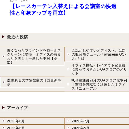
次ページへ
ー
【レースカーテン入替えによる会議室の快適
次
シ
性と印象アップを両立】
の
ョ
投
ン
稿:
最近の投稿
古くなったブラインドをロールス
会話がしやすいオフィスへ。話題
クリーンに交換！オフィスの窓ま
の吸音モジュール「iwasemi OC-
わりを美しく一新した事例【高
β」とは
知】
オフィス移転・レイアウト変更前
に知っておきたいOAフロアのメリ
ット
歴史ある大学院教室の什器更新事
執務室通路部分のOAフロア化事例
例
｜空間を無駄なく活用したオフィ
スリニューアル
アーカイブ
2026年8月
2026年7月
2026年6月
2026年5月